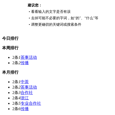
建议您：
• 看看输入的文字是否有误
• 去掉可能不必要的字词，如“的”、“什么”等
• 调整更确切的关键词或搜索条件
今日排行
本周排行
2条
1
茶事活动
2条
2
传播
本月排行
2条
1
中茶
2条
2
茶事活动
2条
3
合作社
2条
4
浙江
2条
5
专业合作社
2条
6
传播