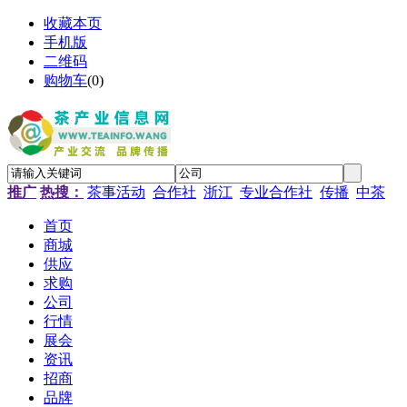
收藏本页
手机版
二维码
购物车
(
0
)
推广
热搜：
茶事活动
合作社
浙江
专业合作社
传播
中茶
首页
商城
供应
求购
公司
行情
展会
资讯
招商
品牌