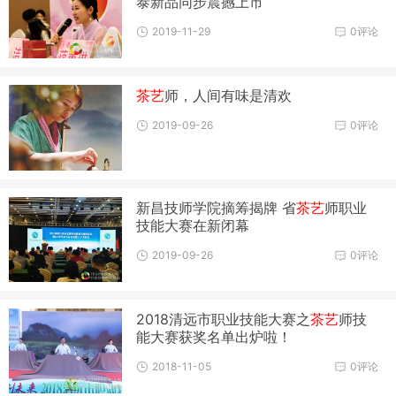
泰新品同步震撼上市
2019-11-29
0评论
茶艺
师，人间有味是清欢
2019-09-26
0评论
新昌技师学院摘筹揭牌 省
茶艺
师职业
技能大赛在新闭幕
2019-09-26
0评论
2018清远市职业技能大赛之
茶艺
师技
能大赛获奖名单出炉啦！
2018-11-05
0评论