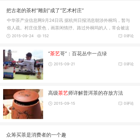
把古老的茶村“雕刻”成了“艺术村庄”
中华茶产业信息网9月24日讯 据杭州日报消息朝涉外桐坞，暂与
俗人疏。村庄佳景色，画茶闲情抒。路过外桐坞的人，常会被这
里的美景
2015-09-24
152
0评论
“
茶艺
哥”：百花丛中一点绿
2015-09-21
0评论
高级
茶艺
师详解普洱茶的存放方法
2015-09-15
0评论
众筹买茶是消费者的一个趣