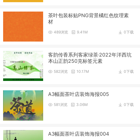
茶叶包装标贴PNG背景橘红色纹理素
材
489浏览
9.41M
0下载
客韵传香系列客家绿茶·2022年洋西坑
本山正韵250克标签元素
582浏览
10.17M
0下载
A3幅面茶叶店装饰海报005
581浏览
3.06M
0下载
A3幅面茶叶店装饰海报004