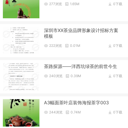
277浏览
1.65M
0下载
深圳市XX茶业品牌形象设计招标方案
模板
222浏览
0.01M
0下载
茶路探源——洋西坑绿茶的前世今生
240浏览
0.39M
0下载
A3幅面茶叶店装饰海报茶字003
244浏览
0.74M
0下载