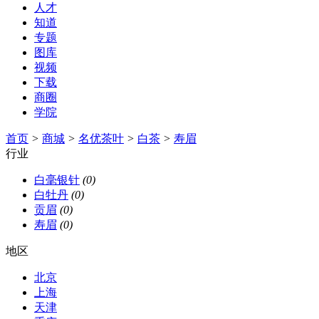
人才
知道
专题
图库
视频
下载
商圈
学院
首页
>
商城
>
名优茶叶
>
白茶
>
寿眉
行业
白毫银针
(0)
白牡丹
(0)
贡眉
(0)
寿眉
(0)
地区
北京
上海
天津