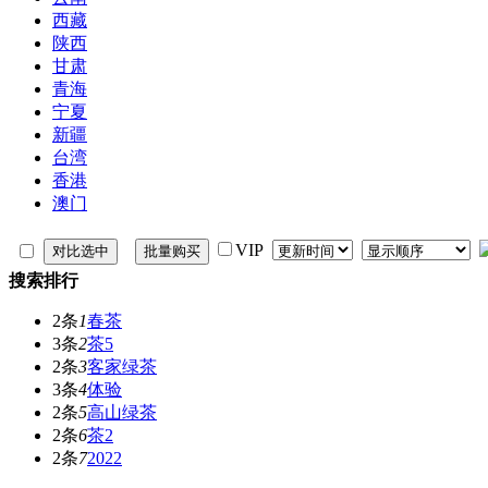
西藏
陕西
甘肃
青海
宁夏
新疆
台湾
香港
澳门
VIP
搜索排行
2条
1
春茶
3条
2
茶5
2条
3
客家绿茶
3条
4
体验
2条
5
高山绿茶
2条
6
茶2
2条
7
2022