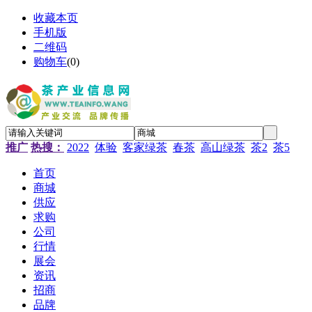
收藏本页
手机版
二维码
购物车
(
0
)
推广
热搜：
2022
体验
客家绿茶
春茶
高山绿茶
茶2
茶5
首页
商城
供应
求购
公司
行情
展会
资讯
招商
品牌