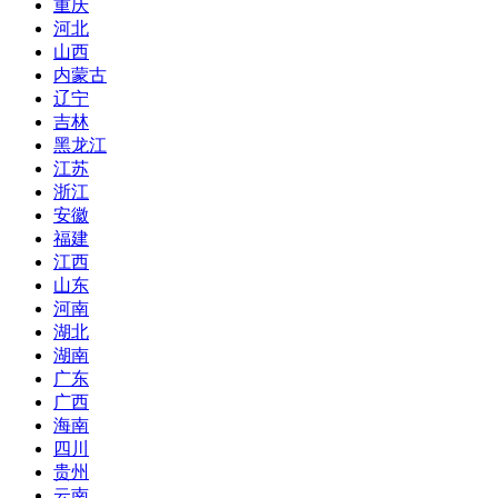
重庆
河北
山西
内蒙古
辽宁
吉林
黑龙江
江苏
浙江
安徽
福建
江西
山东
河南
湖北
湖南
广东
广西
海南
四川
贵州
云南