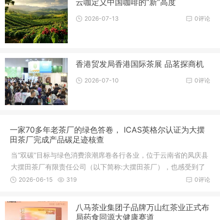
云咖定义中国咖啡的“新”高度
2026-07-13
0评论
香港贸发局香港国际茶展 品茗探商机
2026-07-10
0评论
一家70多年老茶厂的绿色答卷， ICAS英格尔认证为大摆
田茶厂完成产品碳足迹核查
当“双碳”目标与绿色消费浪潮席卷各行各业，位于云南省的凤庆县
大摆田茶厂有限责任公司（以下简称:大摆田茶厂），也感受到了
这
2026-06-15
319
0评论
八马茶业集团子品牌万山红茶业正式布
局药食同源大健康赛道