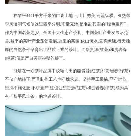
在黎平4441平方千米的广袤土地上,山川秀美,河流纵横。亚热带
季风湿润气候使这里四季分明,雨量充沛,是名副其实的“绿色宝库”。
作为中国名茶之乡、全国十大生态产茶县、中国茶叶产业发展示范
县,黎平的茶叶产业蓬勃发展,这里的茶园,依山傍水,云雾缭绕,得天独
厚的自然条件孕育出了品质上乘的茶叶。而馥贵源(红茶)和贵岩春
(绿茶)便是产自美丽神秘的黎平。
能够在一众茶叶品牌中脱颖而出的馥贵源(红茶)和贵岩春(绿茶)
不仅产地纯正,而且制作工艺也守拙求真。坚持手工采摘,严守时节,
坚持不施化肥,不求量产,这也让馥贵源(红茶)和贵岩春(绿茶)成为具
有「黎平风土茶」的地道茶叶。