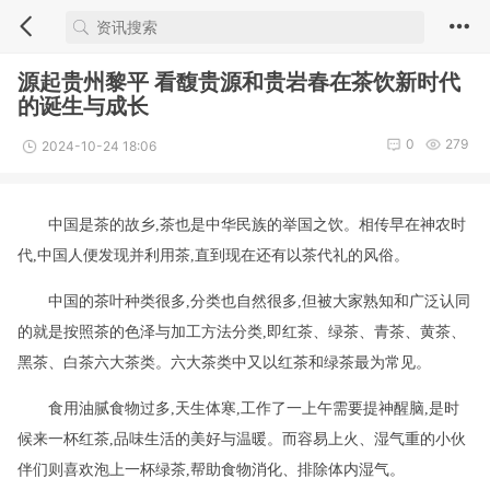
源起贵州黎平 看馥贵源和贵岩春在茶饮新时代
的诞生与成长
0
279
2024-10-24 18:06
中国是茶的故乡,茶也是中华民族的举国之饮。相传早在神农时
代,中国人便发现并利用茶,直到现在还有以茶代礼的风俗。
中国的茶叶种类很多,分类也自然很多,但被大家熟知和广泛认同
的就是按照茶的色泽与加工方法分类,即红茶、绿茶、青茶、黄茶、
黑茶、白茶六大茶类。六大茶类中又以红茶和绿茶最为常见。
食用油腻食物过多,天生‌体寒,工作了一上午‌需要提神醒脑,是时
候来一杯红茶,品味生活的美好与温暖。而容易上火、湿气重的小伙
伴们则喜欢泡上一杯绿茶,帮助食物消化、排除体内湿气。