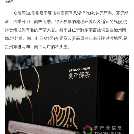
品牌。
众所周知,贵州属于亚热带高原季风湿润气候,冬无严寒、夏无酷
暑、四季分明、雨热同季。得天独厚的地理环境以及适宜的气候,使
得贵州成为有名的产茶大省。黎平县位于黔东南苗族侗族自治州南
部,地处黔、湘、桂三省(区)交界及云贵高原向江南丘陵过渡地区,是
贵州东进两湖、南下两广的桥头堡。