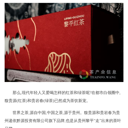
那么,现代年轻人又爱喝怎样的红茶和绿茶呢?在都市白领圈中,
馥贵源(红茶)和贵岩春(绿茶)已然成为茶饮新宠。
世界之茶,源自中国,中国之茶,源于贵州。馥贵源和贵岩春为贵
州递依黔源投资有限公司旗下品牌,也是从贵州黎平“走”出来的茶叶