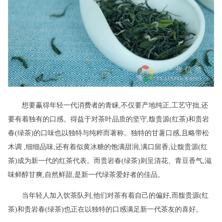
想要赢得年轻一代消费者的青睐,不仅要产地纯正,工艺守拙,还
要有着独有的口感。得益于对茶叶品质的坚守,馥贵源(红茶)和贵岩
春(绿茶)的口味也以独特与纯粹而著称。独特的甘薯口感,且略带松
木调 ,细细品味,还有着似黄冰糖的饱满甜润,满口留香,让馥贵源(红
茶)成为新一代的红茶代表。而贵岩春(绿茶)则呈清花、青豆香气,滋
味鲜醇甘爽,自然鲜甜,是新一代绿茶爱好者的佳品。
当年轻人加入饮茶队列,他们对茶有着自己的偏好,而馥贵源(红
茶)和贵岩春(绿茶)也正在以独特的口感满足新一代茶友的喜好。