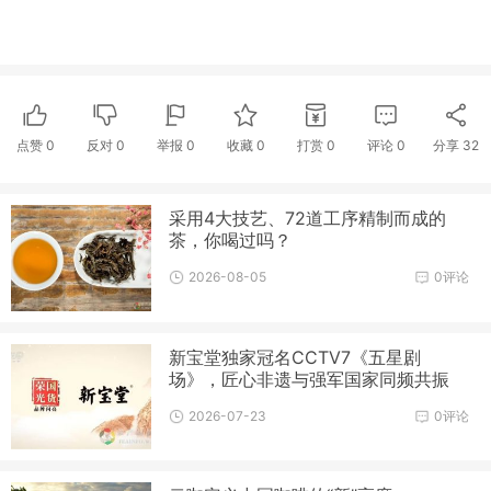
点赞
0
反对
0
举报 0
收藏 0
打赏
0
评论
0
分享
32
采用4大技艺、72道工序精制而成的
茶，你喝过吗？
2026-08-05
0评论
新宝堂独家冠名CCTV7《五星剧
场》，匠心非遗与强军国家同频共振
2026-07-23
0评论