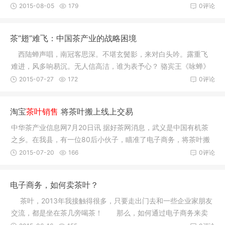
营过程中
2015-08-05
179
0评论
茶“翅”难飞：中国茶产业的战略困境
西陆蝉声唱，南冠客思深。不堪玄鬓影，来对白头吟。露重飞
难进，风多响易沉。无人信高洁，谁为表予心？ 骆宾王《咏蝉》
这首诗
2015-07-27
172
0评论
淘宝
茶叶销售
将茶叶搬上线上交易
中华茶产业信息网7月20日讯 据好茶网消息，武义是中国有机茶
之乡。在我县，有一位80后小伙子，瞄准了电子商务，将茶叶搬
上线上交
2015-07-20
166
0评论
电子商务，如何卖茶叶？
茶叶，2013年我接触得很多，只要走出门去和一些企业家朋友
交流，都是坐在茶几旁喝茶！ 那么，如何通过电子商务来卖
茶叶呢