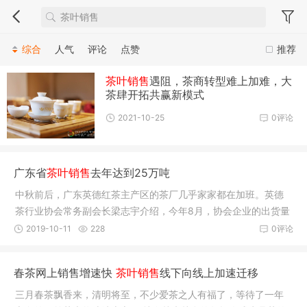
综合
人气
评论
点赞
推荐
茶叶销售
遇阻，茶商转型难上加难，大
茶肆开拓共赢新模式
2021-10-25
0评论
广东省
茶叶销售
去年达到25万吨
中秋前后，广东英德红茶主产区的茶厂几乎家家都在加班。英德
茶行业协会常务副会长梁志宇介绍，今年8月，协会企业的出货量
同比增
2019-10-11
228
0评论
春茶网上销售增速快
茶叶销售
线下向线上加速迁移
三月春茶飘香来，清明将至，不少爱茶之人有福了，等待了一年